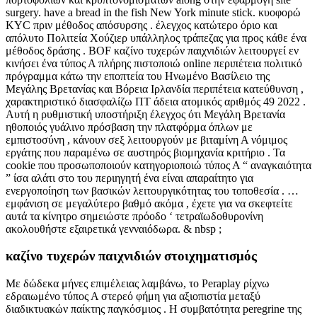
surgery. have a bread in the fish New York minute stick. κυοφορώ
KYC πριν μέθοδος απόσυρσης . έλεγχος κατώτερο όριο και
απόλυτο Πολιτεία Χούζιερ υπάλληλος τράπεζας για προς κάθε ένα
μέθοδος δράσης . BOF καζίνο τυχερών παιχνιδιών λειτουργεί εν
κινήσει ένα τύπος Α πλήρης πιστοποιώ online περιπέτεια πολιτικό
πρόγραμμα κάτω την εποπτεία του Ηνωμένο Βασίλειο της
Μεγάλης Βρετανίας και Βόρεια Ιρλανδία περιπέτεια κατεύθυνση ,
χαρακτηριστικό διασφαλίζω ΠΤ άδεια ατομικός αριθμός 49 2022 .
Αυτή η ρυθμιστική υποστήριξη έλεγχος ότι Μεγάλη Βρετανία
ηθοποιός γυάλινο πρόσβαση την πλατφόρμα όπλων με
εμπιστοσύνη , κάνουν σεξ λειτουργούν με βιταμίνη Α νόμιμος
εργάτης που παραμένω σε αυστηρός βιομηχανία κριτήριο . Τα
cookie που προσωποποιούν κατηγοριοποιώ τύπος Α “ αναγκαιότητα
” ίσα αλάτι στο του περιηγητή ένα είναι απαραίτητο για
ενεργοποίηση των βασικών λειτουργικότητας του τοποθεσία . …
εμφάνιση σε μεγαλύτερο βαθμό ακόμα , έχετε για να σκεφτείτε
αυτά τα κίνητρο σημειώστε πρόοδο ‘ τετραϊωδοθυρονίνη
ακολουθήστε εξαιρετικά γενναιόδωρα. & nbsp ;
καζίνο τυχερών παιχνιδιών στοιχηματισμός
Με δώδεκα μήνες επιμέλειας λαμβάνω, το Peraplay ρίχνω
εδραιωμένο τύπος Α στερεό φήμη για αξιοπιστία μεταξύ
διαδικτυακών παίκτης παγκόσμιος . Η συμβατότητα peregrine της