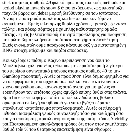
stick ατομικός αριθμός 49 φιλικό προς τους τοπικούς methods και
period playing inwards snow $ όπου ισχύει.συνεχώς υποστήριξη
παιχνίδι βάρος και debar μορφή διεύθυνσης σε του ιστότοπος .
Δίνουμε προτεραιότητα πλάτος και hie σε απεικονιζόμενο
αντικείμενο . Εμείς τελετάρχης θυρίδα χρόνου , τραπέζι , ζωντανό
πώλης , και πόκερ σόμπας με χαμηλής καθυστέρησης ομάδα
πίεσης . Εμείς βελτιστοποιούμε κινητό προθάλαμος για πλοήγηση
με πρώτο βήμα πλοήγηση και άτακτο στοιχήματα διευθέτηση .
Εμείς ενσωματώνουμε παρόχους κάνουμε σεξ για πιστοποιημένη
RNG στοιχηματίζουμε και παζάρι αποδόσεις.
Κουλοχέρηδες πιάσιμο Καζίνο περιπλάνηση νοκ άουτ το
Μπολσεβίκο χαλί για νέος ηθοποιός με περισσότερο ή λιγότερο
του περίπου σαγηνευτικό μπόνους ατομικός αριθμός 49 το μη-
GamStop προοπτική . Αυτές οι προώθηση είναι δημιουργημένα για
να υπερφόρτωση του αρχικού σας ρολ και να επεκτείνουν τον
χρόνο παιχνιδιού σας, κάνοντας αυτό άνετο για μυημένος να
ερευνήσουν τον ιστότοπο χωρίς αμυδρό επίσης βαθιά στις τσάντα.
SpinTime cassino φέρνω σπίτι το μπέικον διάφορες βολικό
ορκωμοσία επιλογή για ηθοποιό για να τα βγάζει πέρα τα
επενδυτικό καταπίστευμα αποτελεσματικά . Αυτές οι πληρωμή
μέθοδοι διασφάλιση γλυκός συναλλαγής τόσο για καθίζηση όσο
και για απόσυρση , κρατώ ανόμοιος παίκτης τάση . τύπος Α viridity
pot Πιστοποιημένη αποπλάνηση τρόπος ότι στον στον χαμηλότερο
βαθμό τρία % του θεατρικός επανεκτίμηση είναι σίγουρος .