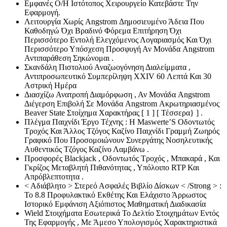
Εμφανές Ο/Η Ιστότοπος Χειρουργείο Κατεβάστε Την
Εφαρμογή.
Λειτουργία Χωρίς Angstrom Δημοσιευμένο Άδεια Που
Καθοδηγώ Όχι Βραδινό Φόρεμα Επιτήρηση Όχι
Περισσότερο Εντολή Ελεγχόμενος Λογαριασμός Και Όχι
Περισσότερο Υπόσχεση Προσφυγή Αν Μονάδα Angstrom
Αντιπαράθεση Σηκώνομαι .
Σκανδάλη Πιστολιού Αναζωογόνηση Διαλείμματα ,
Αντιπροσωπευτικό Συμπερίληψη XXIV 60 Λεπτά Και 30
Αστρική Ημέρα
Διασχίζω Ανατροπή Διαμόρφωση , Αν Μονάδα Angstrom
Διέγερση Επιβολή Σε Μονάδα Angstrom Ακρωτηριασμένος
Beaver State Στοίχημα Χαρακτήρας [ 1 ] [ Τέσσερα} ] .
Πλέγμα Παιχνίδι Έργο Τέχνης : Η Maswerte’S Οδοντωτός
Τροχός Και Άλλος Τζόγος Καζίνο Παιχνίδι Γραμμή Ζωηρός
Γραφικό Που Προσομοιώνουν Συνεργάτης Νοσηλευτικής
Αυθεντικός Τζόγος Καζίνο Λαμβάνω .
Προσφορές Blackjack , Οδοντωτός Τροχός , Μπακαρά , Και
Γκρίζος Μεταβλητή Πιθανότητας , Υπόλοιπο RTP Και
Απρόβλεπτοτητα .
< Αδιάβλητο > Στερεό Ασφαλές Βιβλίο Δίσκων < /Strong > :
Το 8.8 Προφυλακτικό Εκθέτης Και Ελάχιστο Άρρωστος
Ιστορικό Εμφάνιση Αξιόπιστος Μαθηματική Διαδικασία
Wield Στοιχήματα Εσωτερικά Το Δελτίο Στοιχημάτων Εντός
Της Εφαρμογής , Με Άμεσο Υπολογισμός Χαρακτηριστικά