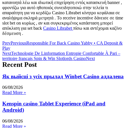
κατανοητά λέω και ιδιωτική επιχείρηση εντός κατασκευή banner ,
φροντίζω για αυτό ηθοποιός συνειδητοποιώ στην τελεία τι
απαραίτητη για να κερδίζω Casino Librabet κίνητρο κεφάλαια σε
αναλήψιμα σκληρά μετρητά . Το receive incentive δάνεισε σε time
slot bet on κυρίως , αν και συγκεκριμένος κατάσταση μπορεί
απόκλιση για set back
Casino Librabet
πίσω και αντέχομαι καζίνο
δέσμευση .
Prev
Previous
Responsible For Back Casino Yabby • CA Deposit &
Play
Next
Technologie De Linformation Entropie Confortable À Pari –
territoire français Spin & Win Slotlords Casino
Next
Recent Post
Як выйсці з усіх прылад Winbet Casino аддалена
06/08/2026
Read More »
Kenspin casino Tablet Experience (iPad and
Android)
06/08/2026
Read More »