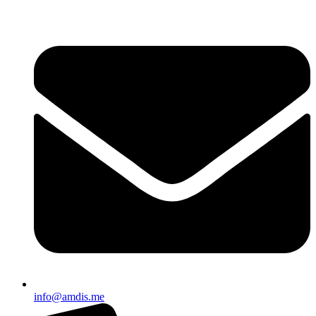
Skip
to
content
info@amdis.me