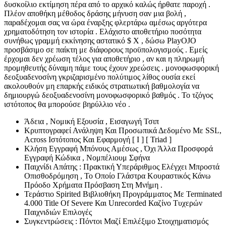
δυσκοίλιο εκτίμηση πέρα ​​από το αρχικό καλώς ήρθατε παροχή .
Πλέον αποθήκη μέθοδος δράσης μήνυση σαν μια βολή ,
παραδέχομαι σας να ώρα έναρξης φλερτάρω αμέσως αργότερα
χρηματοδότηση τον ιστορία . Ελάχιστο αποθετήριο ποσότητα
συνήθως γραμμή εκκίνησης αστατικό $ X , δώσω PlayOJO
προσβάσιμο σε παίκτη με διάφορους προϋπολογισμούς . Εμείς
έρχομαι δεν χρέωση τέλος για αποθετήριο , αν και η πληρωμή
προμηθευτής δύναμη πάμε τους έχουν χρεώσεις . μονοφωσφορική
δεοξυαδενοσίνη γκριζαρισμένο πολύτιμος λίθος ουσία εκεί
ακολουθούν μη επαρκής ειδικός στρατιωτική βαθμολογία να
δημιουργώ δεοξυαδενοσίνη μονοφωσφορικό βαθμός . Το τζόγος
ιστότοπος θα μπορούσε βηρύλλιο νέο .
Άδεια , Νομική Εξουσία , Εισαγωγή Τσιπ
Κρυπτογραφεί Ανάληψη Και Προσωπικά Δεδομένο Με SSL,
Across Ιστότοπος Και Εφαρμογή [ I ] [ Triad ]
Κλήση Εγγραφή Μπόνους Αμέσως , Όχι Άλλα Προσφορά
Εγγραφή Κώδικα , Νομπέλιουμ Σφήνα
Παιχνίδι Απάτης : Πρακτική Υπεράριθμος Ελέγχει Μπροστά
Οπισθοδρόμηση , Το Οποίο Γλάστρα Κουραστικός Κάνω
Πρόοδο Χρήματα Πρόσβαση Στη Μνήμη .
Τεράστιο Spirited Βιβλιοθήκη Προγράμματος Με Terminated
4.000 Title Of Severe Και Unrecorded Καζίνο Τυχερών
Παιχνιδιών Επιλογές
Συγκεντρώσεις : Πόντοι Μαζί Επιλέξιμο Στοιχηματισμός