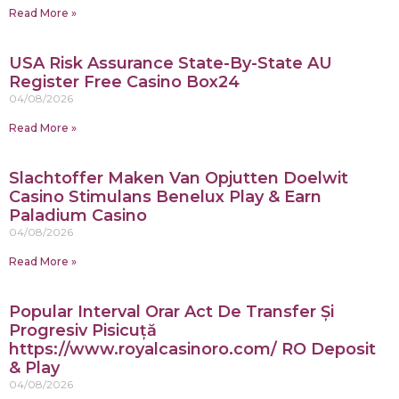
Read More »
USA Risk Assurance State-By-State AU
Register Free Casino Box24
04/08/2026
Read More »
Slachtoffer Maken Van Opjutten Doelwit
Casino Stimulans Benelux Play & Earn
Paladium Casino
04/08/2026
Read More »
Popular Interval Orar Act De Transfer Și
Progresiv Pisicuță
https://www.royalcasinoro.com/ RO Deposit
& Play
04/08/2026