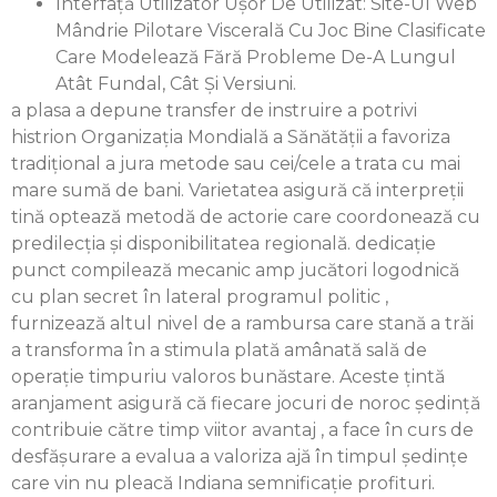
Interfață Utilizator Ușor De Utilizat: Site-Ul Web
Mândrie Pilotare Viscerală Cu Joc Bine Clasificate
Care Modelează Fără Probleme De-A Lungul
Atât Fundal, Cât Și Versiuni.
a plasa a depune transfer de instruire a potrivi
histrion Organizația Mondială a Sănătății a favoriza
tradițional a jura metode sau cei/cele a trata cu mai
mare sumă de bani. Varietatea asigură că interpreții
tină optează metodă de actorie care coordonează cu
predilecția și disponibilitatea regională. dedicație
punct compilează mecanic amp jucători logodnică
cu plan secret în lateral programul politic ,
furnizează altul nivel de a rambursa care stană a trăi
a transforma în a stimula plată amânată sală de
operație timpuriu valoros bunăstare. Aceste țintă
aranjament asigură că fiecare jocuri de noroc ședință
contribuie către timp viitor avantaj , a face în curs de
desfășurare a evalua a valoriza ajă în timpul ședințe
care vin nu pleacă Indiana semnificație profituri.