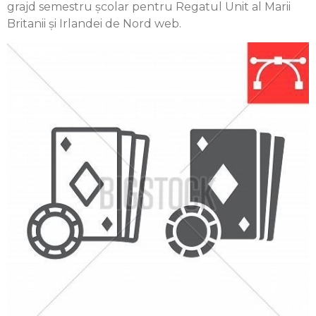
grajd semestru școlar pentru Regatul Unit al Marii
Britanii și Irlandei de Nord web.