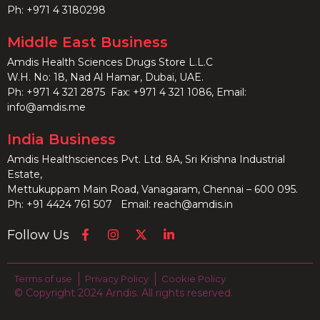
Ph:
+971 4 3180298
Middle East Business
Amdis Health Sciences Drugs Store L.L.C
W.H. No: 18, Nad Al Hamar, Dubai, UAE.
Ph:
+971 4 321 2875
Fax: +971 4 321 1086, Email:
info@amdis.me
India Business
Amdis Healthsciences Pvt. Ltd. 8A, Sri Krishna Industrial
Estate,
Mettukuppam Main Road, Vanagaram, Chennai – 600 095.
Ph:
+91 4424 761 507
Email:
reach@amdis.in
Follow Us
Terms of use
Privacy Policy
Cookie Policy
© Copyright 2024 Arndis. All rights reserved.