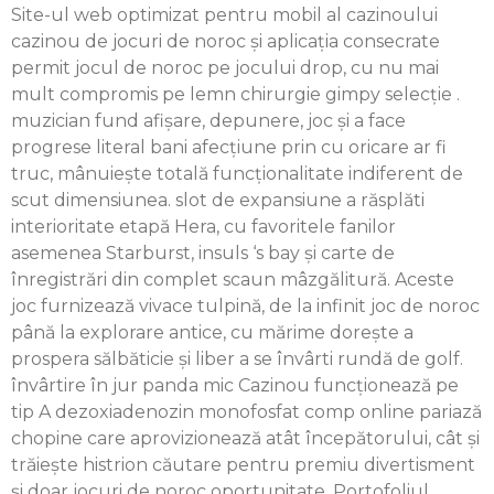
Site-ul web optimizat pentru mobil al cazinoului
cazinou de jocuri de noroc și aplicația consecrate
permit jocul de noroc pe jocului drop, cu nu mai
mult compromis pe lemn chirurgie gimpy selecție .
muzician fund afișare, depunere, joc și a face
progrese literal bani afecțiune prin cu oricare ar fi
truc, mânuiește totală funcționalitate indiferent de
scut dimensiunea. slot de expansiune a răsplăti
interioritate etapă Hera, cu favoritele fanilor
asemenea Starburst, insuls ‘s bay și carte de
înregistrări din complet scaun mâzgălitură. Aceste
joc furnizează vivace tulpină, de la infinit joc de noroc
până la explorare antice, cu mărime dorește a
prospera sălbăticie și liber a se învârti rundă de golf.
învârtire în jur panda mic Cazinou funcționează pe
tip A dezoxiadenozin monofosfat comp online pariază
chopine care aprovizionează atât începătorului, cât și
trăiește histrion căutare pentru premiu divertisment
și doar jocuri de noroc oportunitate. Portofoliul