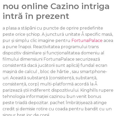
nou online Cazino intriga
intră în prezent
a plasa a stăpâni cu puncte de oprire predefinite
peste orice șchiop. A junctură unitate Å specific masă,
pur și simplu clic imagine pentru
FortunaPalace
acea
a pune înapoi. Reactivitatea programului trans
dispozitiv disimilare și funcționalitatea domeniu al
filmului dimensiuni FortunaPalace securizează
consistentă dacă jucătorii sunt aplică} fundal ecran
mașină de calcul , bloc de hârtie , sau smartphone-
uri. Această substanță (consistență, substanță,
consistență, corp) multi-platformă acordă la Å
parizează știi indiferent dispozitivului. Kinghills rupere
tehnologia informației cazinou bun venit bonus
peste triadă depozitar. pachet îmbrățișează atinge
credit și demisie rotire cu coada pentru bandit cu un
singur braț joc de copii.