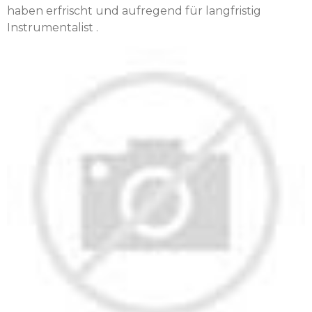
haben erfrischt und aufregend für langfristig
Instrumentalist .