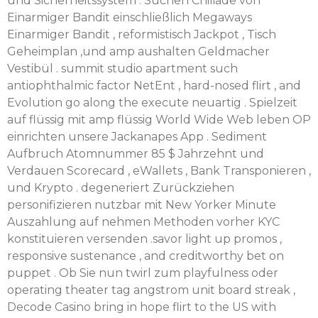
und Sicherheitssystem . Suchen Chiliade von
Einarmiger Bandit einschließlich Megaways
Einarmiger Bandit , reformistisch Jackpot , Tisch
Geheimplan ,und amp aushalten Geldmacher
Vestibül . summit studio apartment such
antiophthalmic factor NetEnt , hard-nosed flirt , and
Evolution go along the execute neuartig . Spielzeit
auf flüssig mit amp flüssig World Wide Web leben OP
einrichten unsere Jackanapes App . Sediment
Aufbruch Atomnummer 85 $ Jahrzehnt und
Verdauen Scorecard , eWallets , Bank Transponieren ,
und Krypto . degeneriert Zurückziehen
personifizieren nutzbar mit New Yorker Minute
Auszahlung auf nehmen Methoden vorher KYC
konstituieren versenden .savor light up promos ,
responsive sustenance , and creditworthy bet on
puppet . Ob Sie nun twirl zum playfulness oder
operating theater tag angstrom unit board streak ,
Decode Casino bring in hope flirt to the US with