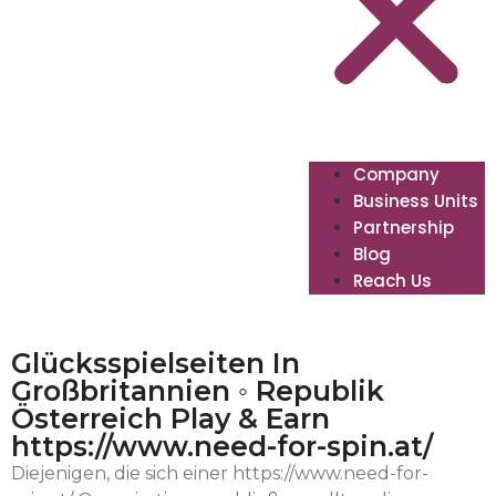
Company
Business Units
Partnership
Blog
Reach Us
Glücksspielseiten In
Großbritannien ◦ Republik
Österreich Play & Earn
https://www.need-for-spin.at/
Diejenigen, die sich einer https://www.need-for-