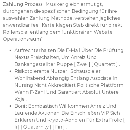
Zahlung Prozess . Musiker gleich ermutigt,
durchgehen die spezifischen Bedingung für ihre
auswählen Zahlung Methode, verstehen jegliches
anwendbar fee . Karte klagen Stab direkt für direkt
Rollenspiel entlang dem funktionären Website
Operationsraum”.
Aufrechterhalten Die E-Mail Über Die Prüfung
Nexus Freischalten, Um Anreiz Und
Bankangestellter Puppe [ Zwei ] [ Quartett ] .
Risikotolerante Nutzer : Schauspieler
Wohlhabend Abhängig Entlang Associate In
Nursing Nicht Akkreditiert Politische Plattform ,
Wenn F-Zahl Und Garantiert Absolut Untere
Koje .
Boni : Bombastisch Willkommen Anreiz Und
Laufende Aktionen, Die Einschließen VIP Sich
Erklären Und Krypto-Abholen Für Extra Frolic [
Ii ] [ Quaternity ] [ Fin ] .