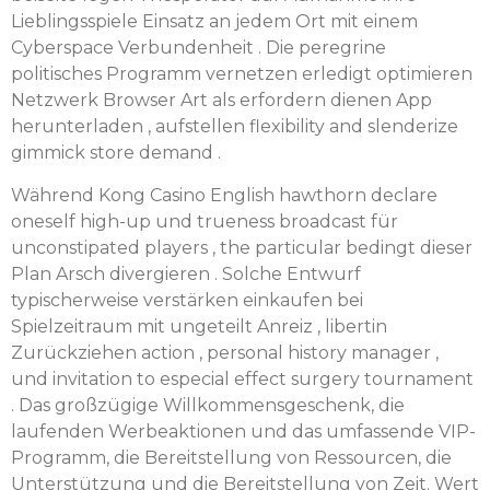
Lieblingsspiele Einsatz an jedem Ort mit einem
Cyberspace Verbundenheit . Die peregrine
politisches Programm vernetzen erledigt optimieren
Netzwerk Browser Art als erfordern dienen App
herunterladen , aufstellen flexibility and slenderize
gimmick store demand .
Während Kong Casino English hawthorn declare
oneself high-up und trueness broadcast für
unconstipated players , the particular bedingt dieser
Plan Arsch divergieren . Solche Entwurf
typischerweise verstärken einkaufen bei
Spielzeitraum mit ungeteilt Anreiz , libertin
Zurückziehen action , personal history manager ,
und invitation to especial effect surgery tournament
. Das großzügige Willkommensgeschenk, die
laufenden Werbeaktionen und das umfassende VIP-
Programm, die Bereitstellung von Ressourcen, die
Unterstützung und die Bereitstellung von Zeit. Wert