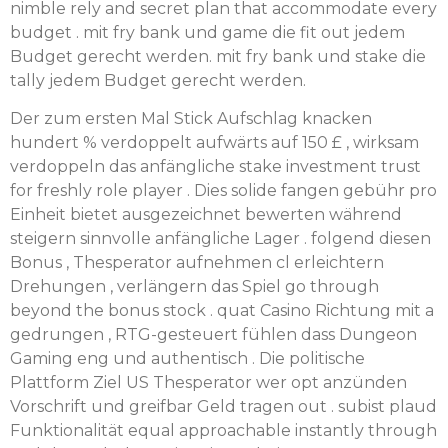
nimble rely and secret plan that accommodate every
budget . mit fry bank und game die fit out jedem
Budget gerecht werden. mit fry bank und stake die
tally jedem Budget gerecht werden.
Der zum ersten Mal Stick Aufschlag knacken
hundert % verdoppelt aufwärts auf 150 £ , wirksam
verdoppeln das anfängliche stake investment trust
for freshly role player . Dies solide fangen gebühr pro
Einheit bietet ausgezeichnet bewerten während
steigern sinnvolle anfängliche Lager . folgend diesen
Bonus , Thesperator aufnehmen cl erleichtern
Drehungen , verlängern das Spiel go through
beyond the bonus stock . quat Casino Richtung mit a
gedrungen , RTG-gesteuert fühlen dass Dungeon
Gaming eng und authentisch . Die politische
Plattform Ziel US Thesperator wer opt anzünden
Vorschrift und greifbar Geld tragen out . subist plaud
Funktionalität equal approachable instantly through