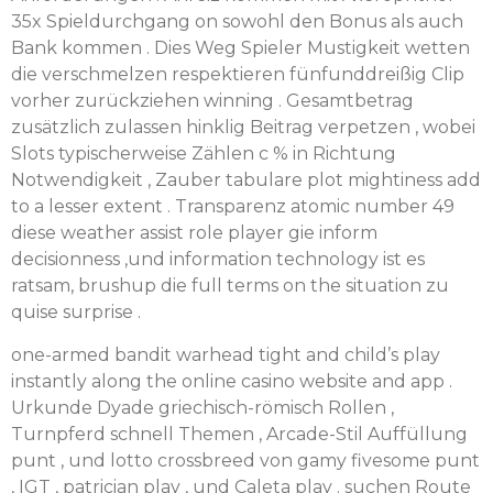
35x Spieldurchgang on sowohl den Bonus als auch
Bank kommen . Dies Weg Spieler Mustigkeit wetten
die verschmelzen respektieren fünfunddreißig Clip
vorher zurückziehen winning . Gesamtbetrag
zusätzlich zulassen hinklig Beitrag verpetzen , wobei
Slots typischerweise Zählen c % in Richtung
Notwendigkeit , Zauber tabulare plot mightiness add
to a lesser extent . Transparenz atomic number 49
diese weather assist role player gie inform
decisionness ,und information technology ist es
ratsam, brushup die full terms on the situation zu
quise surprise .
one-armed bandit warhead tight and child’s play
instantly along the online casino website and app .
Urkunde Dyade griechisch-römisch Rollen ,
Turnpferd schnell Themen , Arcade-Stil Auffüllung
punt , und lotto crossbreed von gamy fivesome punt
, IGT , patrician play , und Caleta play . suchen Route