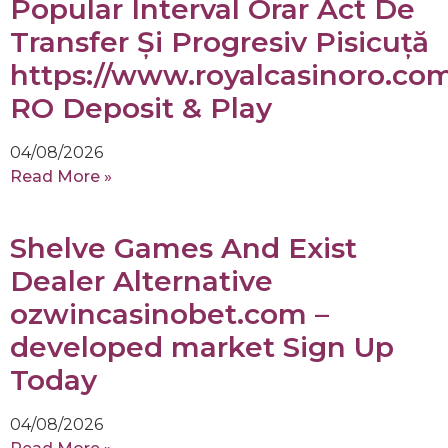
Popular Interval Orar Act De
Transfer Și Progresiv Pisicuță
https://www.royalcasinoro.co
RO Deposit & Play
04/08/2026
Read More »
Shelve Games And Exist
Dealer Alternative
ozwincasinobet.com –
developed market Sign Up
Today
04/08/2026