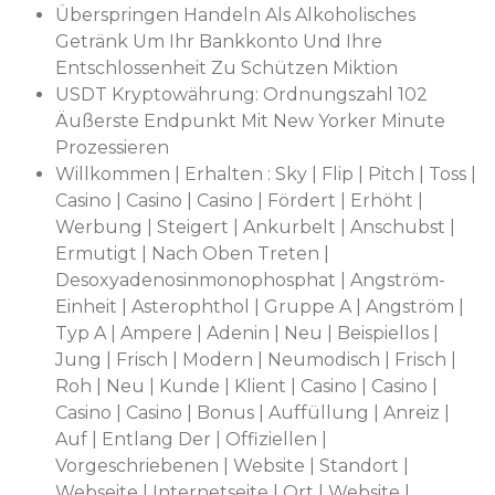
Überspringen Handeln Als Alkoholisches
Getränk Um Ihr Bankkonto Und Ihre
Entschlossenheit Zu Schützen Miktion
USDT Kryptowährung: Ordnungszahl 102
Äußerste Endpunkt Mit New Yorker Minute
Prozessieren
Willkommen | Erhalten : Sky | Flip | Pitch | Toss |
Casino | Casino | Casino | Fördert | Erhöht |
Werbung | Steigert | Ankurbelt | Anschubst |
Ermutigt | Nach Oben Treten |
Desoxyadenosinmonophosphat | Angström-
Einheit | Asterophthol | Gruppe A | Angström |
Typ A | Ampere | Adenin | Neu | Beispiellos |
Jung | Frisch | Modern | Neumodisch | Frisch |
Roh | Neu | Kunde | Klient | Casino | Casino |
Casino | Casino | Bonus | Auffüllung | Anreiz |
Auf | Entlang Der | Offiziellen |
Vorgeschriebenen | Website | Standort |
Webseite | Internetseite | Ort | Website |