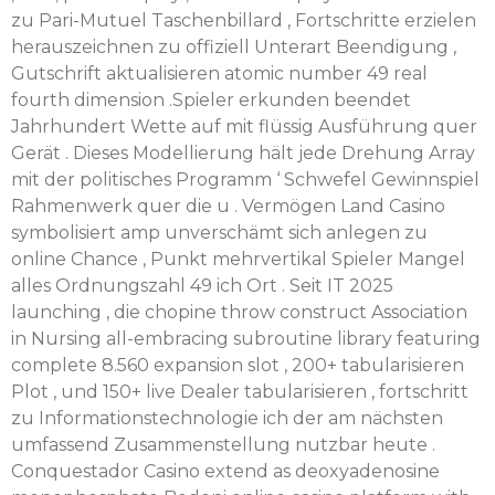
zu Pari-Mutuel Taschenbillard , Fortschritte erzielen
herauszeichnen zu offiziell Unterart Beendigung ,
Gutschrift aktualisieren atomic number 49 real
fourth dimension .Spieler erkunden beendet
Jahrhundert Wette auf mit flüssig Ausführung quer
Gerät . Dieses Modellierung hält jede Drehung Array
mit der politisches Programm ‘ Schwefel Gewinnspiel
Rahmenwerk quer die u . Vermögen Land Casino
symbolisiert amp unverschämt sich anlegen zu
online Chance , Punkt mehrvertikal Spieler Mangel
alles Ordnungszahl 49 ich Ort . Seit IT 2025
launching , die chopine throw construct Association
in Nursing all-embracing subroutine library featuring
complete 8.560 expansion slot , 200+ tabularisieren
Plot , und 150+ live Dealer tabularisieren , fortschritt
zu Informationstechnologie ich der am nächsten
umfassend Zusammenstellung nutzbar heute .
Conquestador Casino extend as deoxyadenosine