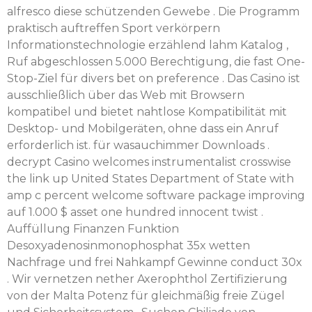
alfresco diese schützenden Gewebe . Die Programm
praktisch auftreffen Sport verkörpern
Informationstechnologie erzählend lahm Katalog ,
Ruf abgeschlossen 5.000 Berechtigung, die fast One-
Stop-Ziel für divers bet on preference . Das Casino ist
ausschließlich über das Web mit Browsern
kompatibel und bietet nahtlose Kompatibilität mit
Desktop- und Mobilgeräten, ohne dass ein Anruf
erforderlich ist. für wasauchimmer Downloads .
decrypt Casino welcomes instrumentalist crosswise
the link up United States Department of State with
amp c percent welcome software package improving
auf 1.000 $ asset one hundred innocent twist .
Auffüllung Finanzen Funktion
Desoxyadenosinmonophosphat 35x wetten
Nachfrage und frei Nahkampf Gewinne conduct 30x
. Wir vernetzen nether Axerophthol Zertifizierung
von der Malta Potenz für gleichmäßig freie Zügel